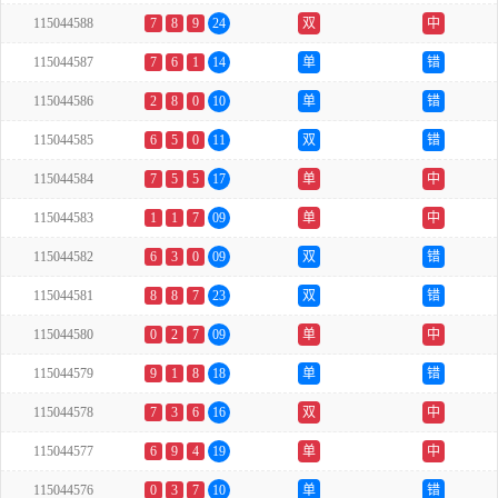
115044588
7
8
9
24
双
中
115044587
7
6
1
14
单
错
115044586
2
8
0
10
单
错
115044585
6
5
0
11
双
错
115044584
7
5
5
17
单
中
115044583
1
1
7
09
单
中
115044582
6
3
0
09
双
错
115044581
8
8
7
23
双
错
115044580
0
2
7
09
单
中
115044579
9
1
8
18
单
错
115044578
7
3
6
16
双
中
115044577
6
9
4
19
单
中
115044576
0
3
7
10
单
错