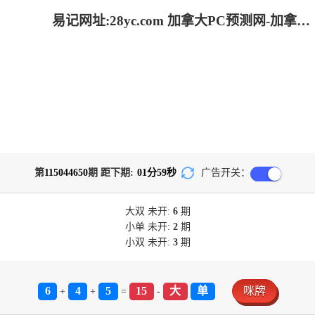
易记网址:28yc.com 加拿大PC预测网-加拿大pc28|提前在线预测官网|加拿大28pc预测结果查询_专注研究加拿大预测!
第
115044650
期 距下期:
01
分
58
秒
广告开关：
大双
未开:
6
期
小单
未开:
2
期
小双
未开:
3
期
6
4
5
15
大
单
咪牌
+
+
=
-