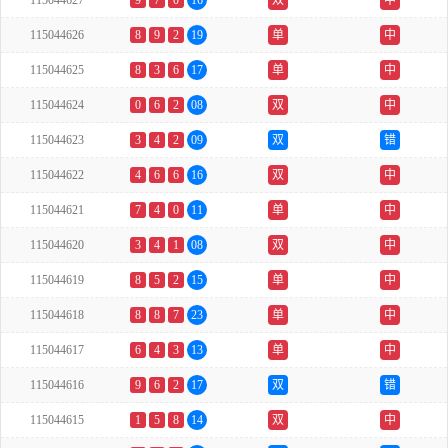
115044627
9
7
0
16
双
中
115044626
8
9
2
19
单
中
115044625
8
3
6
17
单
中
115044624
0
6
2
08
双
中
115044623
3
4
2
09
双
错
115044622
4
6
6
16
双
中
115044621
7
4
0
11
单
中
115044620
3
4
1
08
双
中
115044619
8
5
2
15
单
中
115044618
8
8
7
23
单
中
115044617
6
4
3
13
单
中
115044616
9
6
2
17
双
错
115044615
1
5
8
14
双
中