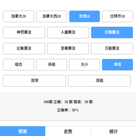
加拿大28
加拿大西28
台湾28
比特币28
神罚算法
人屠算法
扫荡算法
幻象算法
至尊算法
万能算法
组合
杀组
大小
单双
双项
双组
100期 正确：50 期 错误：50 期
正确率：50%
预测
走势
统计