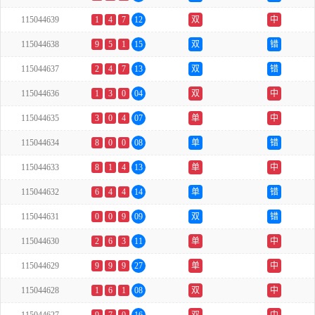
115044639
1
4
7
12
双
中
115044638
9
5
1
15
双
错
115044637
2
4
7
13
双
错
115044636
1
3
0
04
双
中
115044635
3
0
4
07
单
中
115044634
8
0
0
08
单
错
115044633
8
1
4
13
单
中
115044632
6
4
4
14
单
错
115044631
0
0
9
09
双
错
115044630
2
6
3
11
单
中
115044629
9
9
9
27
单
中
115044628
1
6
1
08
双
中