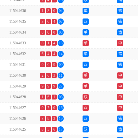
115044637
2
4
7
13
双
错
115044636
1
3
0
04
单
错
115044635
3
0
4
07
双
错
115044634
8
0
0
08
单
错
115044633
8
1
4
13
单
中
115044632
6
4
4
14
单
错
115044631
0
0
9
09
双
错
115044630
2
6
3
11
单
中
115044629
9
9
9
27
单
中
115044628
1
6
1
08
双
中
115044627
9
7
0
16
双
中
115044626
8
9
2
19
双
错
115044625
8
3
6
17
双
错