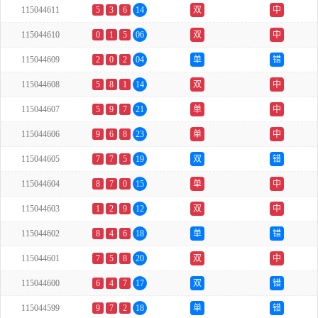
115044611
5
3
6
14
双
中
115044610
0
1
5
06
双
中
115044609
2
0
2
04
单
错
115044608
5
8
1
14
双
中
115044607
5
9
7
21
单
中
115044606
9
6
8
23
单
中
115044605
7
7
5
19
双
错
115044604
8
7
0
15
单
中
115044603
1
2
9
12
双
中
115044602
8
4
6
18
单
错
115044601
7
5
8
20
双
中
115044600
6
4
7
17
双
错
115044599
9
7
2
18
单
错