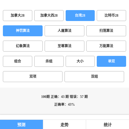
加拿大28
加拿大西28
台湾28
比特币28
神罚算法
人屠算法
扫荡算法
幻象算法
至尊算法
万能算法
组合
杀组
大小
单双
双项
双组
100期 正确：43 期 错误：57 期
正确率：43%
预测
走势
统计