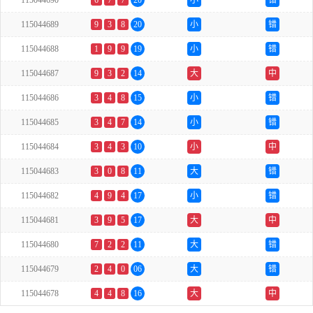
115044690
6
7
7
20
小
错
115044689
9
3
8
20
小
错
115044688
1
9
9
19
小
错
115044687
9
3
2
14
大
中
115044686
3
4
8
15
小
错
115044685
3
4
7
14
小
错
115044684
3
4
3
10
小
中
115044683
3
0
8
11
大
错
115044682
4
9
4
17
小
错
115044681
3
9
5
17
大
中
115044680
7
2
2
11
大
错
115044679
2
4
0
06
大
错
115044678
4
4
8
16
大
中