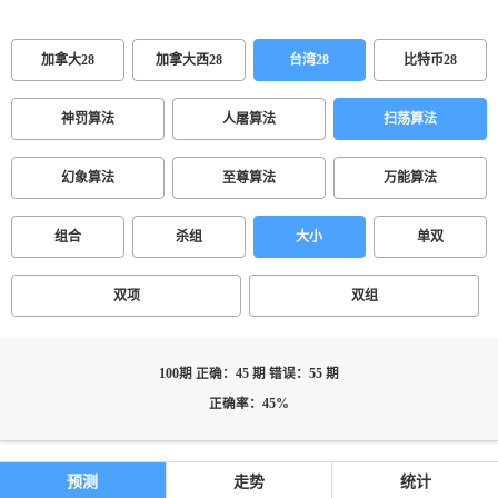
加拿大28
加拿大西28
台湾28
比特币28
神罚算法
人屠算法
扫荡算法
幻象算法
至尊算法
万能算法
组合
杀组
大小
单双
双项
双组
100期 正确：45 期 错误：55 期
正确率：45%
预测
走势
统计