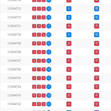
115044754
0
0
2
02
小
中
115044753
0
2
8
10
大
错
115044752
1
1
9
11
大
错
115044751
5
9
3
17
大
中
115044750
1
2
0
03
大
错
115044749
9
0
6
15
大
中
115044748
3
3
5
11
小
中
115044747
6
2
3
11
小
中
115044746
0
7
9
16
大
中
115044745
4
7
4
15
大
中
115044744
8
0
9
17
大
中
115044743
9
9
2
20
大
中
115044742
3
0
0
03
小
中