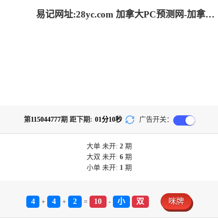
易记网址:28yc.com 加拿大PC预测网-加拿大pc28|提前在线预测官网|加拿大28pc预测结果查询_专注研究加拿大预测!
第
115044777
期 距下期:
01
分
09
秒
广告开关：
大单
未开:
2
期
大双
未开:
6
期
小单
未开:
1
期
4
4
2
10
小
双
咪牌
+
+
=
-