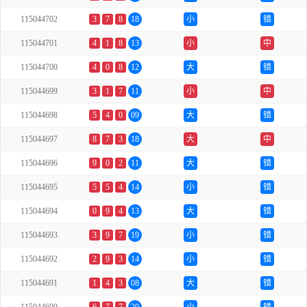
115044702
3
7
8
18
小
错
115044701
4
1
8
13
小
中
115044700
4
0
8
12
大
错
115044699
3
1
7
11
小
中
115044698
5
4
0
09
大
错
115044697
8
7
3
18
大
中
115044696
9
0
2
11
大
错
115044695
5
5
4
14
小
错
115044694
0
9
4
13
大
错
115044693
3
9
7
19
小
错
115044692
2
9
3
14
小
错
115044691
1
4
3
08
大
错