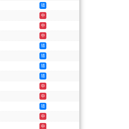
错
中
中
中
错
错
错
错
中
中
错
中
中