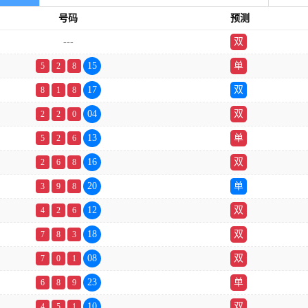
号码
预测
---
双
15
单
5
2
8
17
双
8
1
8
04
双
2
2
0
13
单
5
2
6
16
双
2
6
8
20
单
3
9
8
12
双
4
2
6
18
双
7
8
3
08
双
7
0
1
23
单
6
8
9
10
双
4
5
1