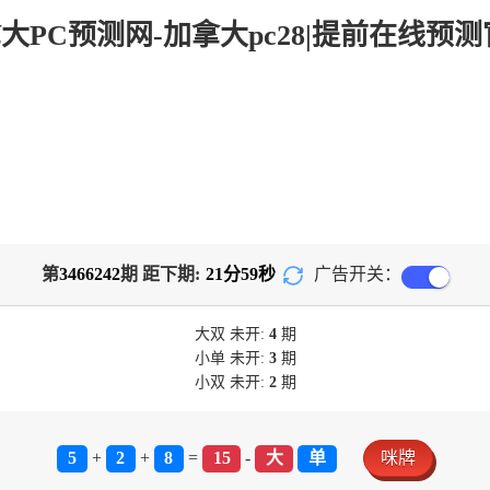
第
3466242
期 距下期:
21
分
59
秒
广告开关：
大双
未开:
4
期
小单
未开:
3
期
小双
未开:
2
期
5
+
2
+
8
=
15
-
大
单
咪牌