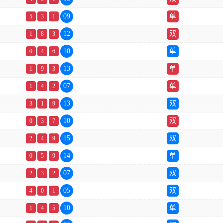
09
单
5
3
1
12
双
1
8
3
10
单
0
4
6
13
单
1
9
3
07
单
1
4
2
13
双
3
1
9
10
双
0
3
7
15
双
2
4
9
14
单
0
5
9
07
双
2
3
2
05
双
4
0
1
10
单
1
4
5