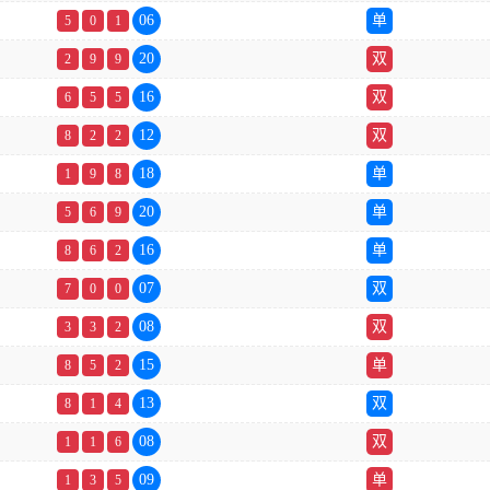
06
单
5
0
1
20
双
2
9
9
16
双
6
5
5
12
双
8
2
2
18
单
1
9
8
20
单
5
6
9
16
单
8
6
2
07
双
7
0
0
08
双
3
3
2
15
单
8
5
2
13
双
8
1
4
08
双
1
1
6
09
单
1
3
5