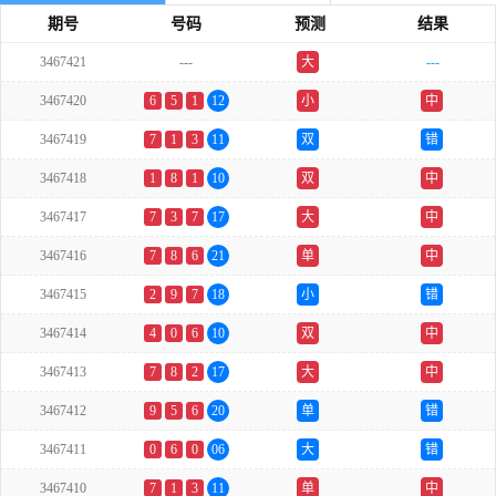
期号
号码
预测
结果
3467421
---
大
---
3467420
6
5
1
12
小
中
3467419
7
1
3
11
双
错
3467418
1
8
1
10
双
中
3467417
7
3
7
17
大
中
3467416
7
8
6
21
单
中
3467415
2
9
7
18
小
错
3467414
4
0
6
10
双
中
3467413
7
8
2
17
大
中
3467412
9
5
6
20
单
错
3467411
0
6
0
06
大
错
3467410
7
1
3
11
单
中