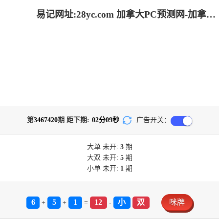
易记网址:28yc.com 加拿大PC预测网-加拿大pc28|提前在线预测官网|加拿大28pc预测结果查询_专注研究加拿大预测!
第
3467420
期 距下期:
02
分
09
秒
广告开关：
大单
未开:
3
期
大双
未开:
5
期
小单
未开:
1
期
6
5
1
12
小
双
咪牌
+
+
=
-