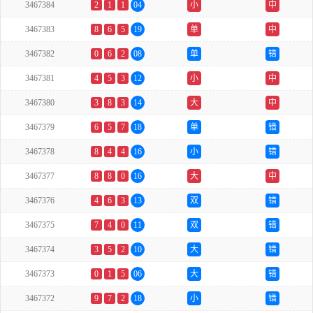
3467384
2
1
1
04
小
中
3467383
8
6
5
19
单
中
3467382
0
6
2
08
单
错
3467381
4
5
3
12
小
中
3467380
3
8
3
14
大
中
3467379
6
5
7
18
单
错
3467378
8
4
4
16
小
错
3467377
8
8
0
16
大
中
3467376
4
6
3
13
双
错
3467375
7
4
0
11
双
错
3467374
3
5
2
10
大
错
3467373
0
1
5
06
大
错
3467372
9
7
2
18
小
错