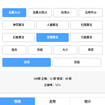
加拿大28
加拿大西28
台湾28
比特币28
神罚算法
人屠算法
扫荡算法
幻象算法
至尊算法
万能算法
组合
杀组
大小
单双
双项
双组
100期 正确：52 期 错误：48 期
正确率：52%
预测
走势
统计