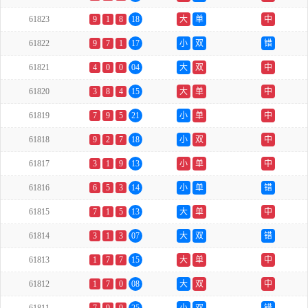
61823
9
1
8
18
大
单
中
61822
9
7
1
17
小
双
错
61821
4
0
0
04
大
双
中
61820
3
8
4
15
大
单
中
61819
7
9
5
21
小
单
中
61818
9
2
7
18
小
双
中
61817
3
1
9
13
小
单
中
61816
6
5
3
14
小
单
错
61815
7
1
5
13
大
单
中
61814
3
1
3
07
大
双
错
61813
1
7
7
15
大
单
中
61812
1
7
0
08
大
双
中