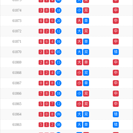
61875
1
1
4
06
大
双
中
61874
3
8
7
18
小
双
中
61873
6
8
6
20
大
单
中
61872
8
2
2
12
大
双
中
61871
6
6
4
16
大
单
中
61870
2
3
0
05
大
双
错
61869
2
4
9
15
大
单
中
61868
1
2
4
07
小
双
中
61867
0
4
8
12
小
单
中
61866
7
8
3
18
小
双
中
61865
5
0
7
12
小
双
中
61864
1
0
8
09
大
双
错
61863
5
1
2
08
大
单
错