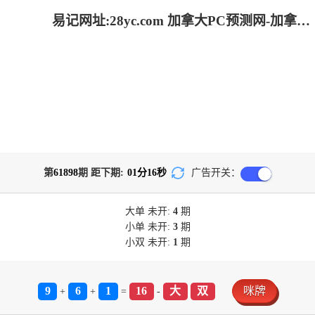
易记网址:28yc.com 加拿大PC预测网-加拿大pc28|提前在线预测官网|加拿大28pc预测结果查询_专注研究加拿大预测!
第
61898
期 距下期:
01
分
16
秒
广告开关：
大单
未开:
4
期
小单
未开:
3
期
小双
未开:
1
期
9
6
1
16
大
双
咪牌
+
+
=
-