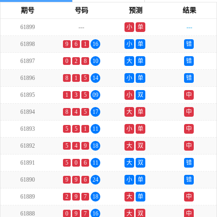
期号
号码
预测
结果
61899
---
小
单
---
61898
9
6
1
16
小
单
错
61897
0
2
8
10
大
单
错
61896
8
1
5
14
小
单
错
61895
1
3
5
09
小
双
中
61894
8
4
5
17
大
单
中
61893
5
5
1
11
小
单
中
61892
5
4
9
18
大
双
中
61891
5
0
6
11
大
双
错
61890
9
9
6
24
小
单
错
61889
2
9
7
18
大
单
中
61888
0
9
7
16
大
双
中