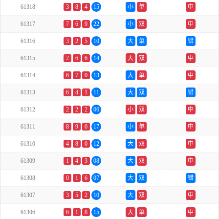
61318
3
8
4
15
小
单
中
61317
7
6
9
22
小
双
中
61316
3
2
5
10
大
单
错
61315
2
6
6
14
大
双
中
61314
6
7
0
13
大
单
中
61313
6
4
1
11
大
双
错
61312
2
2
2
06
小
双
中
61311
8
9
0
17
小
单
中
61310
4
8
0
12
大
双
中
61309
1
4
3
08
大
双
中
61308
0
1
6
07
大
双
错
61307
3
5
2
10
大
双
中
61306
6
1
8
15
大
单
中