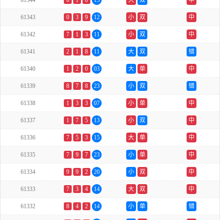
61344
6
1
8
15
大
双
中
61343
0
3
9
12
小
双
中
61342
7
1
3
11
小
双
中
61341
2
1
8
11
大
双
错
61340
1
2
0
03
大
单
中
61339
8
7
8
23
小
双
错
61338
1
3
3
07
小
单
中
61337
1
7
5
13
小
双
中
61336
7
5
3
15
大
单
中
61335
7
9
7
23
小
单
中
61334
9
9
2
20
小
双
中
61333
7
3
4
14
大
双
中
61332
8
4
2
14
小
单
错