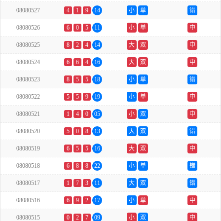
08080527
4
1
9
14
小
单
错
08080526
6
0
5
11
小
单
中
08080525
8
2
4
14
大
双
中
08080524
6
6
4
16
大
双
中
08080523
8
5
5
18
小
单
错
08080522
5
5
9
19
小
单
中
08080521
1
4
0
05
小
双
中
08080520
5
0
8
13
大
双
错
08080519
6
5
5
16
大
双
中
08080518
6
8
8
22
小
单
错
08080517
1
7
3
11
大
双
错
08080516
6
9
2
17
小
单
中
08080515
0
2
7
09
小
双
中