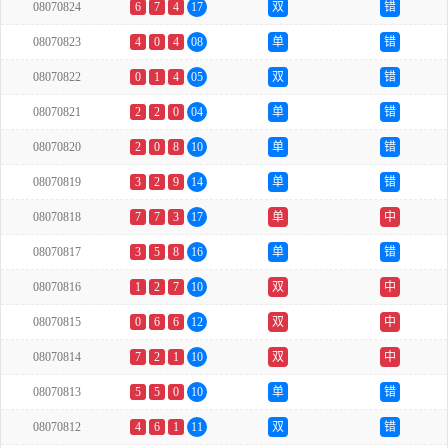
08070824
6
7
4
17
双
错
08070823
4
0
4
08
单
错
08070822
0
1
4
05
双
错
08070821
2
2
0
04
单
错
08070820
2
0
8
10
单
错
08070819
3
2
9
14
单
错
08070818
7
7
3
17
单
中
08070817
3
5
8
16
单
错
08070816
1
2
7
10
双
中
08070815
0
6
6
12
双
中
08070814
7
2
1
10
双
中
08070813
5
5
0
10
单
错
08070812
4
6
1
11
双
错