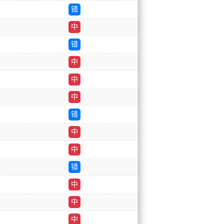
错
中
错
中
中
中
错
中
中
错
中
中
中