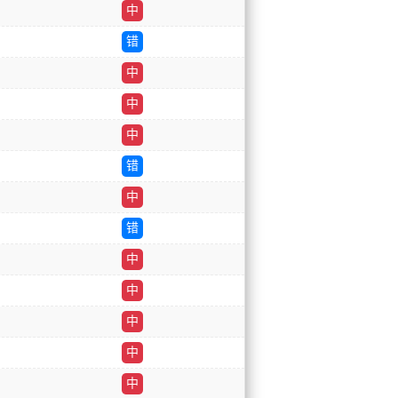
中
错
中
中
中
错
中
错
中
中
中
中
中