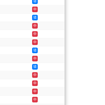
错
中
错
中
中
中
错
中
错
中
中
中
中