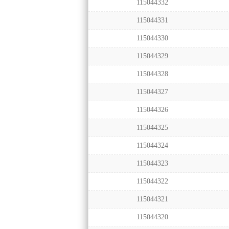
115044332
115044331
115044330
115044329
115044328
115044327
115044326
115044325
115044324
115044323
115044322
115044321
115044320