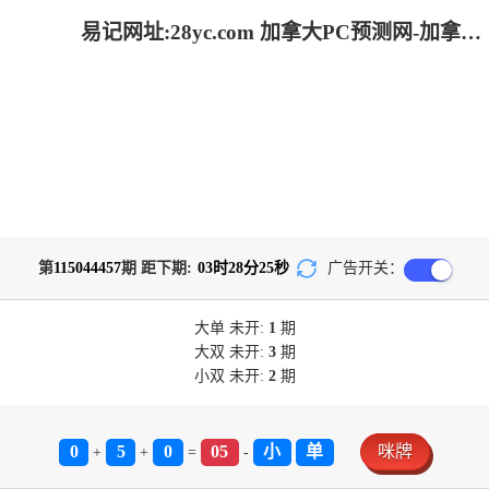
易记网址:28yc.com 加拿大PC预测网-加拿大pc28|提前在线预测官网|加拿大28pc预测结果查询_专注研究加拿大预测!
第
115044457
期 距下期:
03
时
28
分
25
秒
广告开关：
大单
未开:
1
期
大双
未开:
3
期
小双
未开:
2
期
0
5
0
05
小
单
咪牌
+
+
=
-