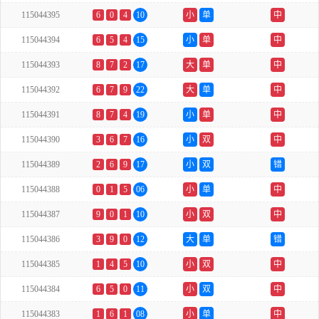
115044395
6
0
4
10
小
单
中
115044394
6
5
4
15
小
单
中
115044393
8
7
2
17
大
单
中
115044392
6
7
9
22
大
单
中
115044391
8
7
4
19
小
单
中
115044390
3
6
7
16
小
双
中
115044389
2
6
9
17
小
双
错
115044388
0
1
5
06
小
单
中
115044387
9
0
1
10
小
双
中
115044386
3
9
0
12
大
单
错
115044385
1
4
5
10
小
双
中
115044384
6
5
0
11
小
双
中
115044383
1
6
1
08
小
单
中