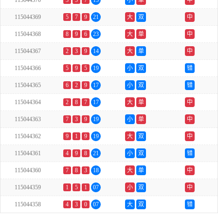
115044370
3
5
7
15
小
单
中
115044369
5
7
9
21
大
双
中
115044368
8
9
6
23
大
单
中
115044367
2
3
9
14
大
单
中
115044366
5
9
5
19
小
双
错
115044365
6
2
9
17
小
双
错
115044364
2
8
7
17
大
单
中
115044363
7
3
9
19
小
单
中
115044362
9
1
9
19
大
双
中
115044361
4
9
8
21
小
双
错
115044360
7
8
3
18
大
单
中
115044359
1
5
1
07
小
双
中
115044358
4
3
0
07
大
双
错