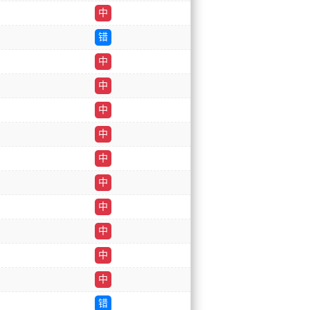
中
错
中
中
中
中
中
中
中
中
中
中
错