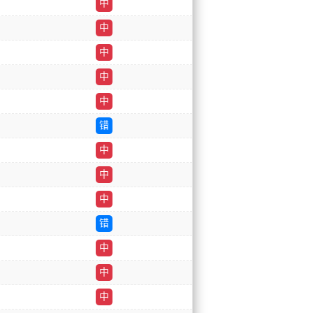
中
中
中
中
中
错
中
中
中
错
中
中
中