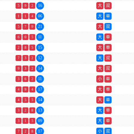
16
大
双
5
9
2
06
大
单
1
1
4
21
大
双
5
7
9
11
大
单
6
0
5
15
大
单
2
8
5
12
大
双
7
3
2
14
大
双
9
3
2
11
小
单
3
6
2
17
大
单
4
9
4
14
大
单
4
5
5
13
大
单
3
2
8
09
大
单
3
1
5
17
小
双
7
2
8