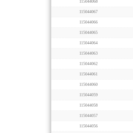
115044068
115044067
115044066
115044065
115044064
115044063
115044062
115044061
115044060
115044059
115044058
115044057
115044056