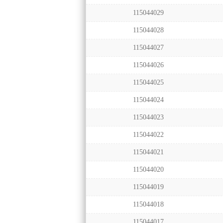
115044029
115044028
115044027
115044026
115044025
115044024
115044023
115044022
115044021
115044020
115044019
115044018
115044017