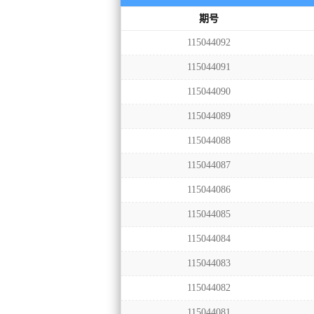
期号
115044092
115044091
115044090
115044089
115044088
115044087
115044086
115044085
115044084
115044083
115044082
115044081