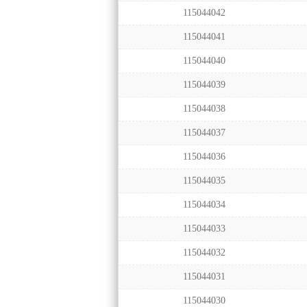
115044042
115044041
115044040
115044039
115044038
115044037
115044036
115044035
115044034
115044033
115044032
115044031
115044030