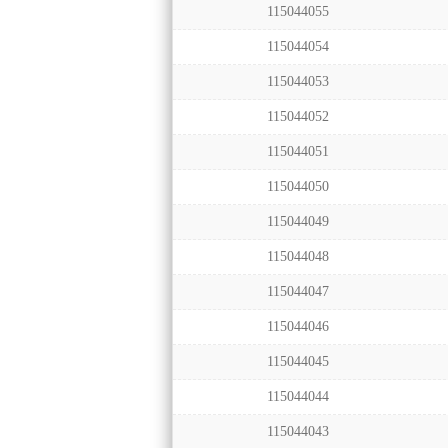
115044055
115044054
115044053
115044052
115044051
115044050
115044049
115044048
115044047
115044046
115044045
115044044
115044043