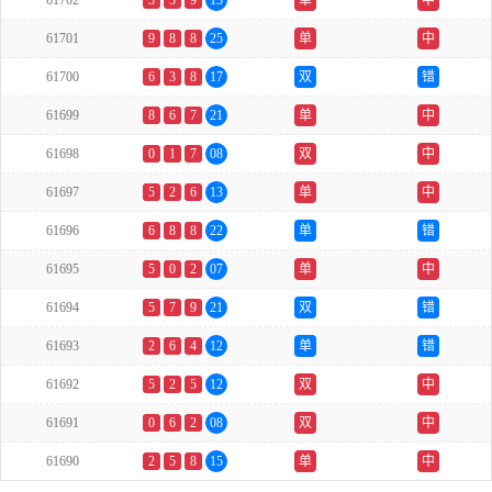
61702
3
3
9
15
单
中
61701
9
8
8
25
单
中
61700
6
3
8
17
双
错
61699
8
6
7
21
单
中
61698
0
1
7
08
双
中
61697
5
2
6
13
单
中
61696
6
8
8
22
单
错
61695
5
0
2
07
单
中
61694
5
7
9
21
双
错
61693
2
6
4
12
单
错
61692
5
2
5
12
双
中
61691
0
6
2
08
双
中
61690
2
5
8
15
单
中