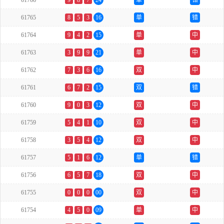
61766
9
8
7
24
单
错
61765
8
5
3
16
单
错
61764
9
4
2
15
单
中
61763
3
9
9
21
单
中
61762
7
3
6
16
双
中
61761
6
7
2
15
双
错
61760
9
0
3
12
双
中
61759
5
4
1
10
双
中
61758
3
5
4
12
双
中
61757
5
1
6
12
单
错
61756
6
5
7
18
双
中
61755
0
0
0
00
双
中
61754
4
5
0
09
单
中