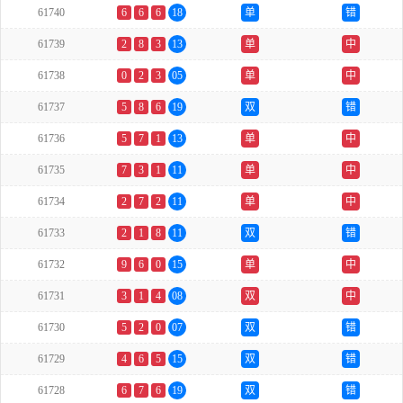
61740
6
6
6
18
单
错
61739
2
8
3
13
单
中
61738
0
2
3
05
单
中
61737
5
8
6
19
双
错
61736
5
7
1
13
单
中
61735
7
3
1
11
单
中
61734
2
7
2
11
单
中
61733
2
1
8
11
双
错
61732
9
6
0
15
单
中
61731
3
1
4
08
双
中
61730
5
2
0
07
双
错
61729
4
6
5
15
双
错
61728
6
7
6
19
双
错