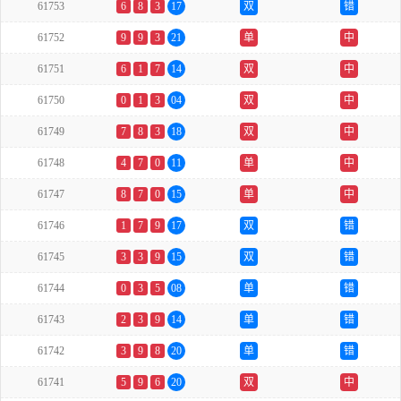
61753
6
8
3
17
双
错
61752
9
9
3
21
单
中
61751
6
1
7
14
双
中
61750
0
1
3
04
双
中
61749
7
8
3
18
双
中
61748
4
7
0
11
单
中
61747
8
7
0
15
单
中
61746
1
7
9
17
双
错
61745
3
3
9
15
双
错
61744
0
3
5
08
单
错
61743
2
3
9
14
单
错
61742
3
9
8
20
单
错
61741
5
9
6
20
双
中