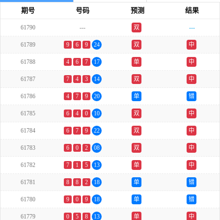
期号
号码
预测
结果
61790
---
双
---
61789
9
6
9
24
双
中
61788
4
6
7
17
单
中
61787
7
4
3
14
双
中
61786
4
7
9
20
单
错
61785
6
4
0
10
双
中
61784
6
7
9
22
双
中
61783
6
0
2
08
双
中
61782
7
1
5
13
单
中
61781
8
8
2
18
单
错
61780
9
0
9
18
单
错
61779
0
5
8
13
单
中