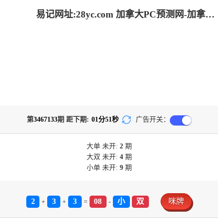
易记网址:28yc.com 加拿大PC预测网-加拿大pc28|提前在线预测官网|加拿大28pc预测结果查询_专注研究加拿大预测!
第
3467133
期 距下期:
01
分
51
秒
广告开关：
大单
未开:
2
期
大双
未开:
4
期
小单
未开:
9
期
2
3
3
08
小
双
咪牌
+
+
=
-