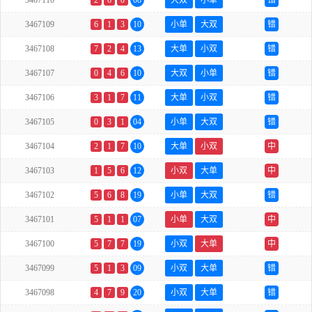
3467110
2
6
0
08
大双
小单
错
3467109
6
1
3
10
小单
大双
错
3467108
7
2
4
13
大单
小双
错
3467107
0
4
6
10
大双
小单
错
3467106
3
1
7
11
大单
小双
错
3467105
0
3
1
04
小单
大双
错
3467104
2
1
7
10
大单
小双
中
3467103
1
5
6
12
小双
大单
中
3467102
5
6
8
19
小单
大双
错
3467101
5
1
1
07
小单
大双
中
3467100
5
7
7
19
小双
大单
中
3467099
5
1
3
09
小双
大单
错
3467098
4
7
9
20
小双
大单
错