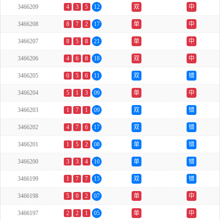
3466209
4
3
5
12
双
中
3466208
8
7
2
17
单
中
3466207
8
5
8
21
单
中
3466206
4
6
8
18
双
中
3466205
0
5
6
11
双
错
3466204
5
1
3
09
单
中
3466203
1
7
1
09
双
错
3466202
4
7
6
17
双
错
3466201
1
5
2
08
单
错
3466200
3
3
4
10
单
错
3466199
1
7
7
15
双
错
3466198
5
0
2
07
单
中
3466197
2
2
1
05
单
中