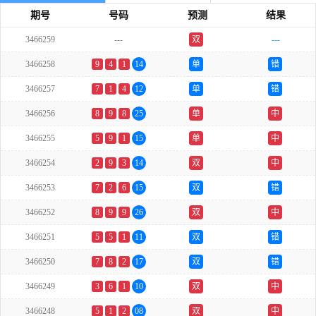
期号
号码
预测
结果
3466259
---
双
---
3466258
9
4
1
14
单
错
3466257
7
1
4
12
单
错
3466256
8
9
8
25
单
中
3466255
5
9
1
15
单
中
3466254
2
9
3
14
双
中
3466253
7
2
6
15
双
错
3466252
8
9
9
26
双
中
3466251
5
5
1
11
双
错
3466250
7
8
2
17
双
错
3466249
3
6
1
10
双
中
3466248
5
1
2
08
双
中