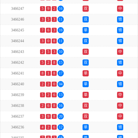
3466247
5
9
2
16
双
中
3466246
3
5
3
11
双
错
3466245
7
6
3
16
单
错
3466244
3
0
8
11
双
错
3466243
2
5
3
10
双
中
3466242
5
2
8
15
双
错
3466241
8
1
8
17
单
中
3466240
2
2
0
04
单
错
3466239
5
2
6
13
单
中
3466238
2
6
8
16
双
中
3466237
3
9
8
20
双
中
3466236
4
2
6
12
单
错