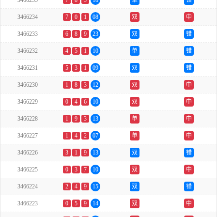
3466235
7
8
3
18
单
错
3466234
7
0
1
08
双
中
3466233
6
8
9
23
双
错
3466232
4
5
1
10
单
错
3466231
5
3
1
09
双
错
3466230
1
8
3
12
双
中
3466229
0
4
6
10
双
中
3466228
1
9
3
13
单
中
3466227
1
4
2
07
单
中
3466226
3
1
9
13
双
错
3466225
0
3
7
10
双
中
3466224
2
4
9
15
双
错
3466223
0
5
9
14
双
中