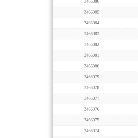
3466086
3466085
3466084
3466083
3466082
3466081
3466080
3466079
3466078
3466077
3466076
3466075
3466074