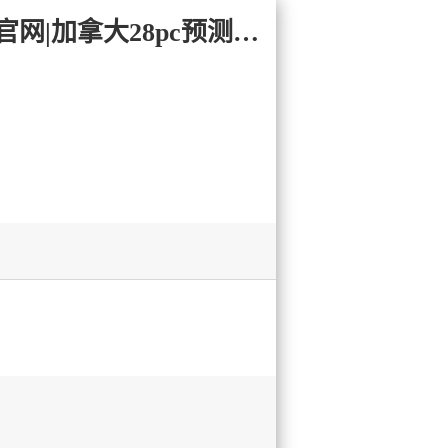
易记网址:28yc.com 加拿大PC预测网-加拿大pc28|提前在线预测官网|加拿大28pc预测结果查询_专注研究加拿大预测!