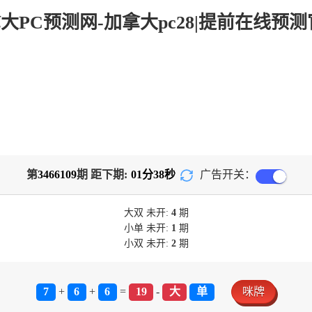
第
3466109
期 距下期:
01
分
38
秒
广告开关：
大双
未开:
4
期
小单
未开:
1
期
小双
未开:
2
期
7
+
6
+
6
=
19
-
大
单
咪牌