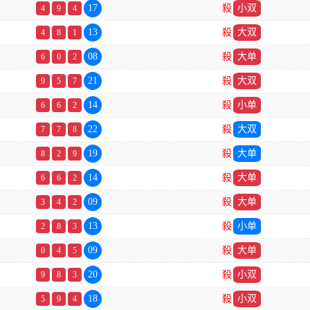
17
殺
小双
4
9
4
13
殺
大双
4
8
1
08
殺
大单
6
0
2
21
殺
大双
9
5
7
14
殺
小单
6
6
2
22
殺
大双
7
7
8
19
殺
大单
8
2
9
14
殺
大单
6
6
2
09
殺
大单
3
4
2
13
殺
小单
2
8
3
09
殺
大单
0
4
5
20
殺
小双
9
8
3
18
殺
小双
5
9
4