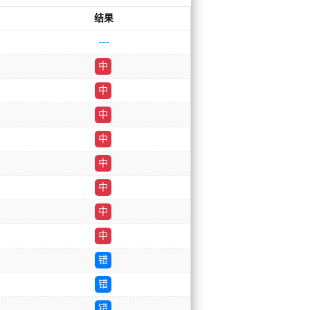
结果
---
中
中
中
中
中
中
中
中
错
错
错