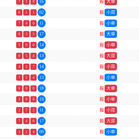
16
殺
大单
7
1
8
02
殺
小双
0
1
1
11
殺
小单
7
4
0
17
殺
大单
9
3
5
14
殺
小单
5
9
0
13
殺
大双
0
5
8
14
殺
小双
4
3
7
13
殺
小单
7
2
4
18
殺
大单
9
9
0
18
殺
小单
3
9
6
11
殺
小双
2
7
2
17
殺
大双
7
4
6
09
殺
小单
3
2
4