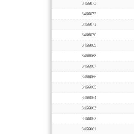
3466073
3466072
3466071
3466070
3466069
3466068
3466067
3466066
3466065
3466064
3466063
3466062
3466061