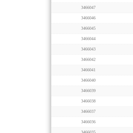
3466047
3466046
3466045
3466044
3466043
3466042
3466041
3466040
3466039
3466038
3466037
3466036
3466035