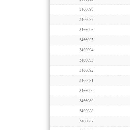
3466098
3466097
3466096
3466095
3466094
3466093
3466092
3466091
3466090
3466089
3466088
3466087