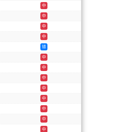
中
中
中
中
错
中
中
中
中
中
中
中
中