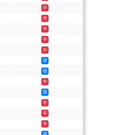
中
中
中
中
中
错
错
中
错
中
中
中
错