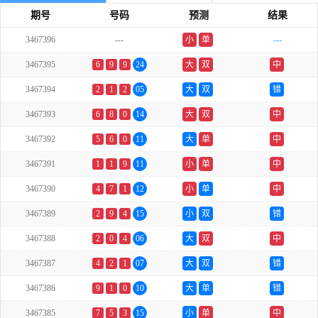
期号
号码
预测
结果
3467396
---
小
单
---
3467395
6
9
9
24
大
双
中
3467394
2
1
2
05
大
双
错
3467393
6
8
0
14
大
双
中
3467392
5
6
0
11
大
单
中
3467391
1
1
9
11
小
单
中
3467390
4
7
1
12
小
单
中
3467389
2
9
4
15
小
双
错
3467388
2
0
4
06
大
双
中
3467387
4
2
1
07
大
双
错
3467386
9
1
0
10
大
单
错
3467385
7
5
3
15
小
单
中