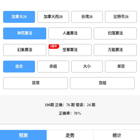
加拿大28
加拿大西28
台湾28
比特币28
神罚算法
人屠算法
扫荡算法
幻象算法
至尊算法
万能算法
组合
杀组
大小
单双
双项
双组
100期 正确：76 期 错误：24 期
正确率：76%
预测
走势
统计