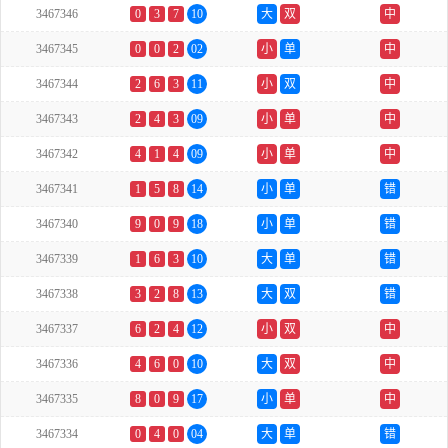
3467346
0
3
7
10
大
双
中
3467345
0
0
2
02
小
单
中
3467344
2
6
3
11
小
双
中
3467343
2
4
3
09
小
单
中
3467342
4
1
4
09
小
单
中
3467341
1
5
8
14
小
单
错
3467340
9
0
9
18
小
单
错
3467339
1
6
3
10
大
单
错
3467338
3
2
8
13
大
双
错
3467337
6
2
4
12
小
双
中
3467336
4
6
0
10
大
双
中
3467335
8
0
9
17
小
单
中
3467334
0
4
0
04
大
单
错