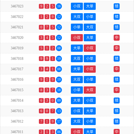
3467023
9
2
5
16
小双
大单
错
3467022
1
2
9
12
大双
小单
错
3467021
0
7
5
12
小单
大双
错
3467020
3
4
5
12
小双
大单
中
3467019
5
1
2
08
大单
小双
中
3467018
9
9
1
19
大双
小单
错
3467017
3
4
1
08
大单
小双
中
3467016
9
1
9
19
大双
小单
错
3467015
8
3
7
18
小单
大双
中
3467014
6
3
0
09
大单
小双
错
3467013
6
0
7
13
小双
大单
错
3467012
7
1
9
17
大双
小单
错
3467011
2
1
3
06
小双
大单
中