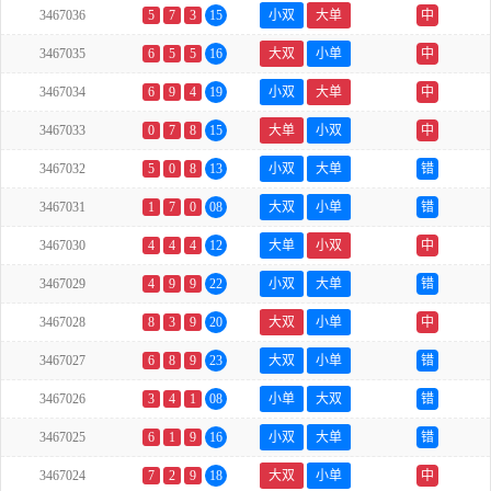
3467036
5
7
3
15
小双
大单
中
3467035
6
5
5
16
大双
小单
中
3467034
6
9
4
19
小双
大单
中
3467033
0
7
8
15
大单
小双
中
3467032
5
0
8
13
小双
大单
错
3467031
1
7
0
08
大双
小单
错
3467030
4
4
4
12
大单
小双
中
3467029
4
9
9
22
小双
大单
错
3467028
8
3
9
20
大双
小单
中
3467027
6
8
9
23
大双
小单
错
3467026
3
4
1
08
小单
大双
错
3467025
6
1
9
16
小双
大单
错
3467024
7
2
9
18
大双
小单
中