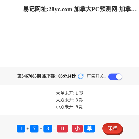
易记网址:28yc.com 加拿大PC预测网-加拿大pc28|提前在线预测官网|加拿大28pc预测结果查询_专注研究加拿大预测!
第
3467085
期 距下期:
03
分
13
秒
广告开关：
大单
未开:
1
期
大双
未开:
3
期
小双
未开:
9
期
1
7
3
11
小
单
咪牌
+
+
=
-