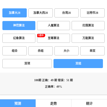
加拿大28
加拿大西28
台湾28
比特币28
神罚算法
人屠算法
扫荡算法
幻象算法
至尊算法
万能算法
组合
杀组
大小
单双
双项
双组
100期 正确：49 期 错误：51 期
正确率：49%
预测
走势
统计