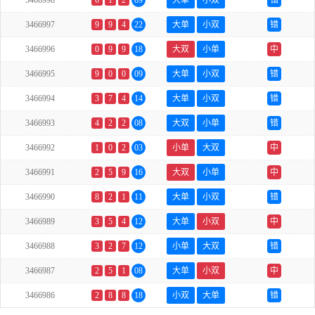
3466998
6
1
2
09
大单
小双
错
3466997
9
9
4
22
大单
小双
错
3466996
0
9
9
18
大双
小单
中
3466995
9
0
0
09
大单
小双
错
3466994
3
7
4
14
大单
小双
错
3466993
4
2
2
08
大双
小单
错
3466992
1
0
2
03
小单
大双
中
3466991
2
5
9
16
大双
小单
中
3466990
8
2
1
11
大单
小双
错
3466989
3
5
4
12
大单
小双
中
3466988
3
2
7
12
小单
大双
错
3466987
2
5
1
08
大单
小双
中
3466986
2
8
8
18
小双
大单
错