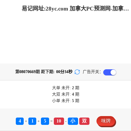
易记网址:28yc.com 加拿大PC预测网-加拿大pc28|提前在线预测官网|加拿大28pc预测结果查询_专注研究加拿大预测!
第
08070669
期 距下期:
00
分
34
秒
广告开关：
大单
未开:
2
期
大双
未开:
4
期
小单
未开:
5
期
4
1
5
10
小
双
咪牌
+
+
=
-