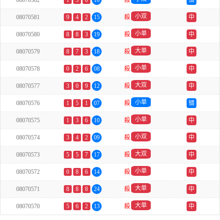
08070582
1
3
6
10
殺
错
小双
08070581
9
4
2
15
殺
中
小单
08070580
8
8
3
19
殺
中
大单
08070579
8
7
3
18
殺
中
小单
08070578
0
2
6
08
殺
中
大双
08070577
3
0
9
12
殺
中
小单
08070576
1
5
1
07
殺
错
小单
08070575
1
3
6
10
殺
中
小双
08070574
3
4
2
09
殺
中
大双
08070573
5
5
7
17
殺
中
小单
08070572
0
8
6
14
殺
中
大单
08070571
8
8
8
24
殺
中
大单
08070570
5
6
2
13
殺
中