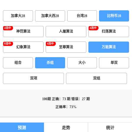
加拿大28
加拿大西28
台湾28
比特币28
神罚算法
人屠算法
扫荡算法
幻象算法
至尊算法
万能算法
组合
杀组
大小
单双
双项
双组
100期 正确：73 期 错误：27 期
正确率：73%
预测
走势
统计