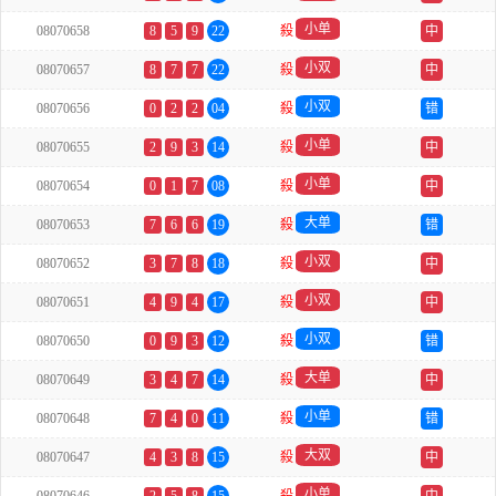
小单
08070658
8
5
9
22
殺
中
小双
08070657
8
7
7
22
殺
中
小双
08070656
0
2
2
04
殺
错
小单
08070655
2
9
3
14
殺
中
小单
08070654
0
1
7
08
殺
中
大单
08070653
7
6
6
19
殺
错
小双
08070652
3
7
8
18
殺
中
小双
08070651
4
9
4
17
殺
中
小双
08070650
0
9
3
12
殺
错
大单
08070649
3
4
7
14
殺
中
小单
08070648
7
4
0
11
殺
错
大双
08070647
4
3
8
15
殺
中
小单