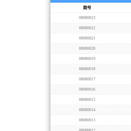
期号
08080023
08080022
08080021
08080020
08080019
08080018
08080017
08080016
08080015
08080014
08080013
08080012