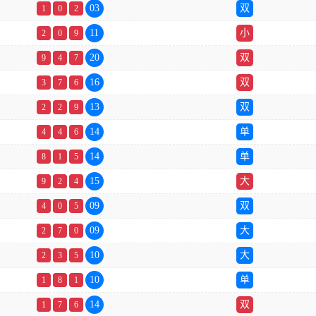
03
双
1
0
2
11
小
2
0
9
20
双
9
4
7
16
双
3
7
6
13
双
2
2
9
14
单
4
4
6
14
单
8
1
5
15
大
9
2
4
09
双
4
0
5
09
大
2
7
0
10
大
2
3
5
10
单
1
8
1
14
双
1
7
6