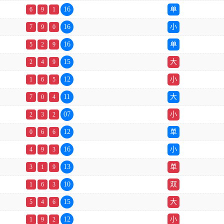
16
单
6
9
1
16
小
7
9
0
16
单
5
2
9
15
大
2
4
9
12
小
1
6
5
11
大
7
0
4
07
小
2
3
2
12
单
0
6
6
16
小
4
9
3
13
单
3
1
9
10
双
1
6
3
15
大
5
4
6
12
小
1
9
2