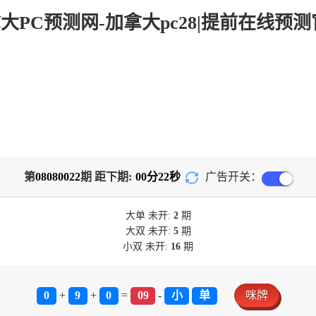
第
08080022
期 距下期:
00
分
22
秒
广告开关：
大单
未开:
2
期
大双
未开:
5
期
小双
未开:
16
期
0
+
9
+
0
=
09
-
小
单
咪牌