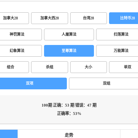
加拿大28
加拿大西28
台湾28
比特币28
神罚算法
人屠算法
扫荡算法
幻象算法
至尊算法
万能算法
组合
杀组
大小
单双
双项
双组
100期 正确：53 期 错误：47 期
正确率：53%
走势