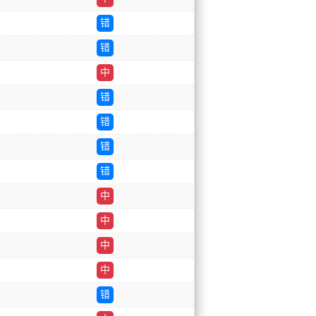
错
错
中
错
错
错
错
中
中
中
中
错