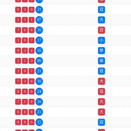
21
双
9
3
9
07
大
1
5
1
16
双
7
0
9
17
小
1
9
7
16
单
9
3
4
06
单
2
1
3
21
双
5
9
7
16
大
7
3
6
24
双
9
9
6
16
大
7
1
8
21
大
6
6
9
15
双
6
9
0