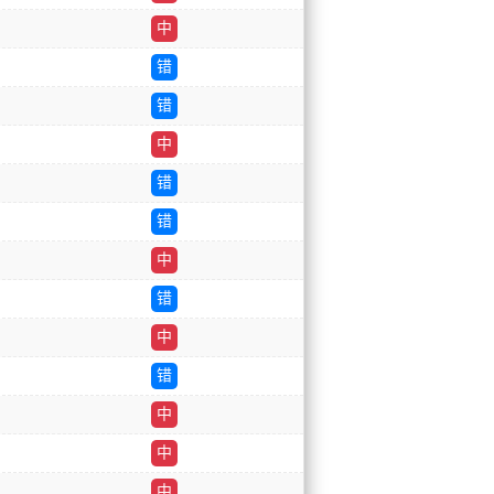
中
错
错
中
错
错
中
错
中
错
中
中
中