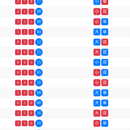
17
小
单
2
7
8
08
小
双
4
1
3
08
小
单
3
3
2
04
大
单
1
1
2
12
大
双
8
3
1
15
大
双
5
6
4
15
小
双
8
4
3
05
小
双
0
2
3
10
小
双
6
4
0
08
大
单
1
1
6
08
大
单
6
2
0
16
大
双
3
5
8
10
小
单
3
1
6