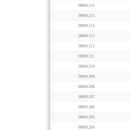
08081216
08081215
08081214
08081213
08081212
08081211
08081210
08081209
08081208
08081207
08081206
08081205
08081204