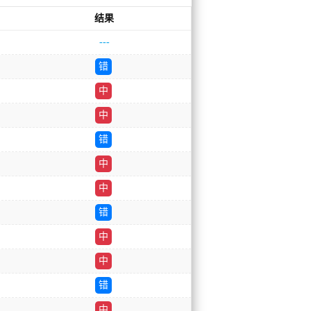
结果
---
错
中
中
错
中
中
错
中
中
错
中