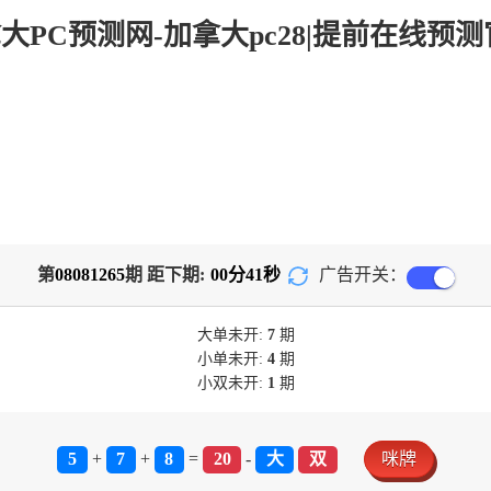
第
08081265
期 距下期:
00
分
40
秒
广告开关：
大单
未开:
7
期
小单
未开:
4
期
小双
未开:
1
期
5
+
7
+
8
=
20
-
大
双
咪牌