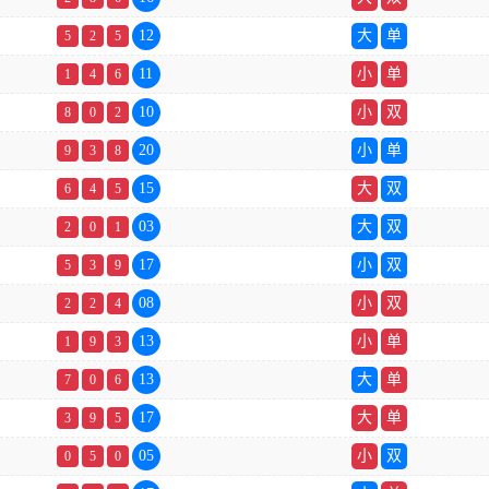
12
大
单
5
2
5
11
小
单
1
4
6
10
小
双
8
0
2
20
小
单
9
3
8
15
大
双
6
4
5
03
大
双
2
0
1
17
小
双
5
3
9
08
小
双
2
2
4
13
小
单
1
9
3
13
大
单
7
0
6
17
大
单
3
9
5
05
小
双
0
5
0