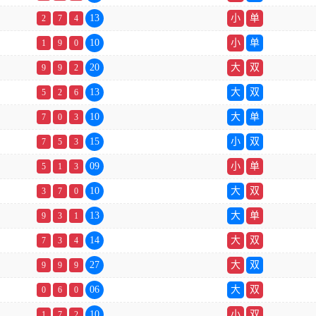
13
小
单
2
7
4
10
小
单
1
9
0
20
大
双
9
9
2
13
大
双
5
2
6
10
大
单
7
0
3
15
小
双
7
5
3
09
小
单
5
1
3
10
大
双
3
7
0
13
大
单
9
3
1
14
大
双
7
3
4
27
大
双
9
9
9
06
大
双
0
6
0
10
小
双
1
7
2