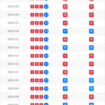
08091109
0
5
7
12
双
中
08091108
2
2
8
12
双
中
08091107
6
6
7
19
大
中
08091106
3
5
0
08
大
错
08091105
6
9
0
15
单
中
08091104
7
7
8
22
单
错
08091103
5
0
1
06
小
中
08091102
8
8
7
23
大
中
08091101
1
8
7
16
双
中
08091100
4
9
9
22
单
错
08091099
1
4
5
10
单
错
08091098
1
7
7
15
大
中