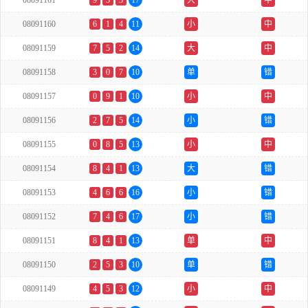
08091161
9
5
3
17
大
中
08091160
6
1
4
11
小
中
08091159
7
5
2
14
大
中
08091158
3
0
7
10
单
错
08091157
0
9
1
10
小
中
08091156
2
7
5
14
小
错
08091155
0
8
5
13
小
中
08091154
8
4
1
13
大
错
08091153
4
6
6
16
小
错
08091152
7
4
6
17
小
错
08091151
8
4
1
13
单
中
08091150
2
5
3
10
单
错
08091149
4
5
3
12
小
中