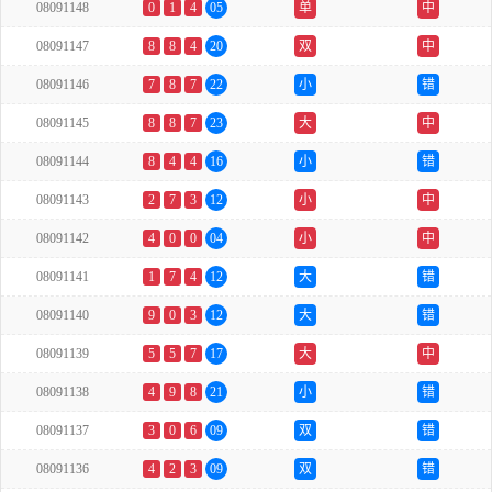
08091148
0
1
4
05
单
中
08091147
8
8
4
20
双
中
08091146
7
8
7
22
小
错
08091145
8
8
7
23
大
中
08091144
8
4
4
16
小
错
08091143
2
7
3
12
小
中
08091142
4
0
0
04
小
中
08091141
1
7
4
12
大
错
08091140
9
0
3
12
大
错
08091139
5
5
7
17
大
中
08091138
4
9
8
21
小
错
08091137
3
0
6
09
双
错
08091136
4
2
3
09
双
错