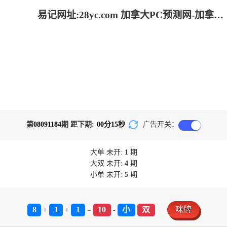
易记网址:28yc.com 加拿大PC预测网-加拿大pc28|提前在线预测官网|加拿大28pc预测结果查询_专注研究加拿大预测!
第
08091184
期 距下期:
00
分
15
秒
广告开关：
大单
未开:
1
期
大双
未开:
4
期
小单
未开:
5
期
8
1
1
10
小
双
咪牌
+
+
=
-