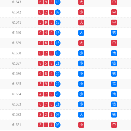
61643
6
9
3
18
大
中
61642
0
2
7
09
小
中
61641
5
9
5
19
大
中
61640
0
4
9
13
大
错
61639
0
8
7
15
大
中
61638
8
2
6
16
小
错
61637
8
5
8
21
小
错
61636
6
8
6
20
小
错
61635
5
9
8
22
小
错
61634
4
7
9
20
小
错
61633
8
7
6
21
小
错
61632
3
2
2
07
大
错
61631
3
1
4
08
小
中