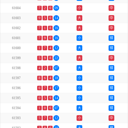
61604
7
2
0
09
小
中
61603
9
5
0
14
大
中
61602
7
1
8
16
大
中
61601
7
9
0
16
小
错
61600
1
7
4
12
大
错
61599
5
9
8
22
大
中
61598
4
2
1
07
大
错
61597
8
6
4
18
小
错
61596
6
7
4
17
小
错
61595
0
5
9
14
小
错
61594
1
0
6
07
大
错
61593
5
7
0
12
小
中