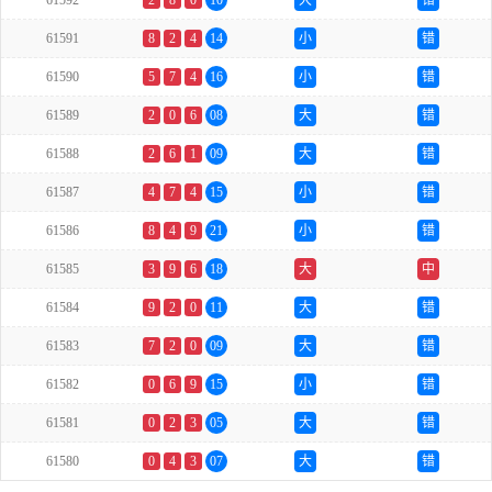
61592
2
8
0
10
大
错
61591
8
2
4
14
小
错
61590
5
7
4
16
小
错
61589
2
0
6
08
大
错
61588
2
6
1
09
大
错
61587
4
7
4
15
小
错
61586
8
4
9
21
小
错
61585
3
9
6
18
大
中
61584
9
2
0
11
大
错
61583
7
2
0
09
大
错
61582
0
6
9
15
小
错
61581
0
2
3
05
大
错
61580
0
4
3
07
大
错