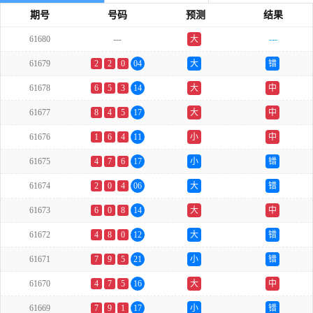
期号
号码
预测
结果
61680
---
大
---
双
61679
2
2
0
04
大
错
61678
6
5
3
14
大
中
61677
8
4
5
17
大
中
61676
1
6
4
11
小
中
61675
4
7
6
17
小
错
61674
2
0
4
06
大
错
61673
6
0
8
14
大
中
61672
4
8
0
12
大
错
61671
7
9
5
21
小
错
61670
4
7
5
16
大
中
61669
7
9
1
17
小
错