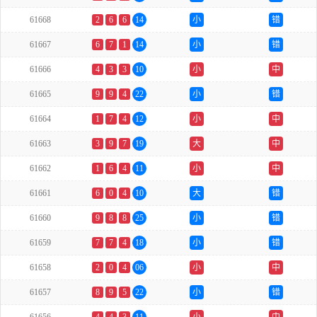
61668
2
6
6
14
小
错
61667
6
7
1
14
小
错
61666
4
3
3
10
小
中
61665
9
9
4
22
小
错
61664
1
7
4
12
小
中
61663
3
9
7
19
大
中
61662
1
6
4
11
小
中
61661
6
0
4
10
大
错
61660
9
8
8
25
小
错
61659
7
7
4
18
小
错
61658
2
0
4
06
小
中
61657
8
9
5
22
小
错