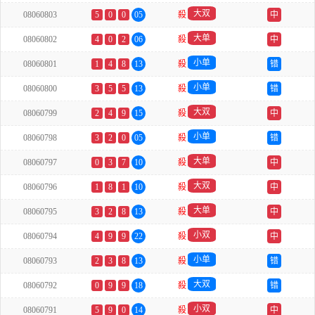
大双
08060803
5
0
0
05
殺
中
大单
08060802
4
0
2
06
殺
中
小单
08060801
1
4
8
13
殺
错
小单
08060800
3
5
5
13
殺
错
大双
08060799
2
4
9
15
殺
中
小单
08060798
3
2
0
05
殺
错
大单
08060797
0
3
7
10
殺
中
大双
08060796
1
8
1
10
殺
中
大单
08060795
3
2
8
13
殺
中
小双
08060794
4
9
9
22
殺
中
小单
08060793
2
3
8
13
殺
错
大双
08060792
0
9
9
18
殺
错
小双
08060791
5
9
0
14
殺
中