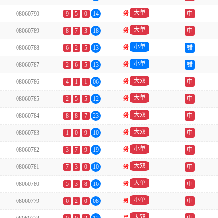
大单
08060790
9
5
0
14
殺
中
大单
08060789
8
7
3
18
殺
中
小单
08060788
6
2
5
13
殺
错
小单
08060787
2
6
5
13
殺
错
大双
08060786
4
1
1
06
殺
中
大单
08060785
2
5
5
12
殺
中
大双
08060784
8
8
7
23
殺
中
大双
08060783
1
0
9
10
殺
中
小单
08060782
3
7
9
19
殺
中
大双
08060781
7
3
0
10
殺
中
大单
08060780
5
3
8
16
殺
中
小单
08060779
6
2
0
08
殺
中
大双