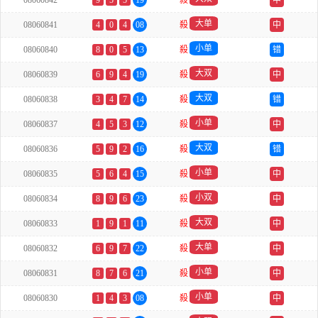
08060842
9
5
5
19
殺
中
大单
08060841
4
0
4
08
殺
中
小单
08060840
8
0
5
13
殺
错
大双
08060839
6
9
4
19
殺
中
大双
08060838
3
4
7
14
殺
错
小单
08060837
4
5
3
12
殺
中
大双
08060836
5
9
2
16
殺
错
小单
08060835
5
6
4
15
殺
中
小双
08060834
8
9
6
23
殺
中
大双
08060833
1
9
1
11
殺
中
大单
08060832
6
9
7
22
殺
中
小单
08060831
8
7
6
21
殺
中
小单
08060830
1
4
3
08
殺
中