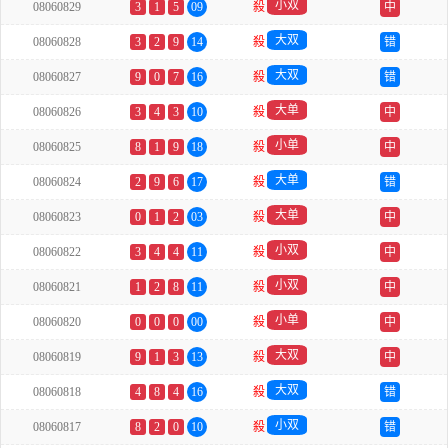
小双
08060829
3
1
5
09
殺
中
大双
08060828
3
2
9
14
殺
错
大双
08060827
9
0
7
16
殺
错
大单
08060826
3
4
3
10
殺
中
小单
08060825
8
1
9
18
殺
中
大单
08060824
2
9
6
17
殺
错
大单
08060823
0
1
2
03
殺
中
小双
08060822
3
4
4
11
殺
中
小双
08060821
1
2
8
11
殺
中
小单
08060820
0
0
0
00
殺
中
大双
08060819
9
1
3
13
殺
中
大双
08060818
4
8
4
16
殺
错
小双
08060817
8
2
0
10
殺
错