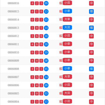
小双
08060816
4
2
3
09
殺
中
小单
08060815
4
1
8
13
殺
错
大单
08060814
0
2
1
03
殺
中
大双
08060813
1
8
5
14
殺
错
小双
08060812
3
6
9
18
殺
中
小单
08060811
4
6
0
10
殺
中
小单
08060810
9
2
8
19
殺
中
小单
08060809
4
4
0
08
殺
中
小单
08060808
4
0
1
05
殺
错
大单
08060807
3
5
6
14
殺
中
小双
08060806
3
4
2
09
殺
中
大双
08060805
1
0
2
03
殺
中
小双
08060804
1
5
9
15
殺
中