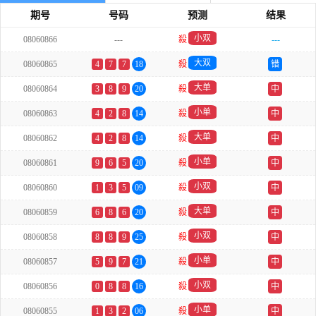
期号
号码
预测
结果
小双
08060866
---
殺
---
大双
08060865
4
7
7
18
殺
错
大单
08060864
3
8
9
20
殺
中
小单
08060863
4
2
8
14
殺
中
大单
08060862
4
2
8
14
殺
中
小单
08060861
9
6
5
20
殺
中
小双
08060860
1
3
5
09
殺
中
大单
08060859
6
8
6
20
殺
中
小双
08060858
8
8
9
25
殺
中
小单
08060857
5
9
7
21
殺
中
小双
08060856
0
8
8
16
殺
中
小单
08060855
1
3
2
06
殺
中